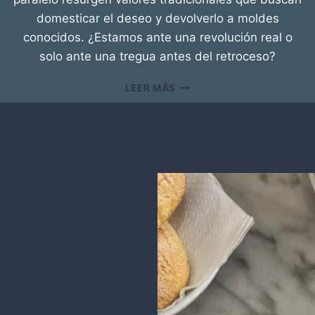
domesticar el deseo y devolverlo a moldes
conocidos. ¿Estamos ante una revolución real o
solo ante una tregua antes del retroceso?
R
LEER MÁS
E
V
O
L
U
C
I
Ó
N
D
E
L
P
L
A