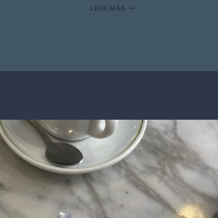
M
LEER MÁS
I
S
E
R
P
O
R
M
I
L
I
B
E
R
T
A
D
(
P
A