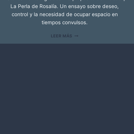
La Perla de Rosalía. Un ensayo sobre deseo,
control y la necesidad de ocupar espacio en
tiempos convulsos.
C
LEER MÁS
A
S
T
I
D
A
D