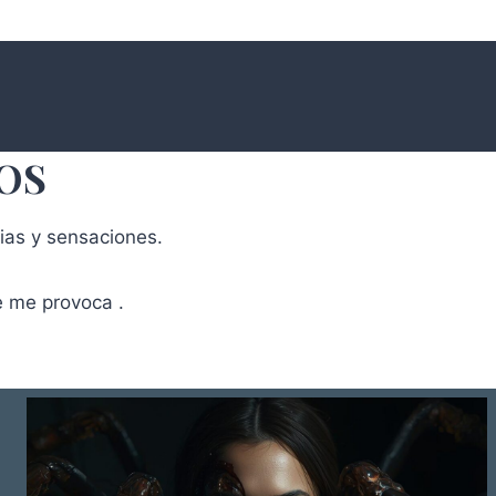
OS
rias y sensaciones.
e me provoca .