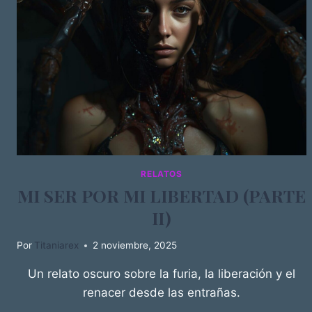
RELATOS
MI SER POR MI LIBERTAD (PARTE
II)
Por
Titaniarex
2 noviembre, 2025
Un relato oscuro sobre la furia, la liberación y el
renacer desde las entrañas.