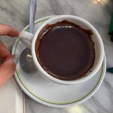
R
T
E
I
I
)