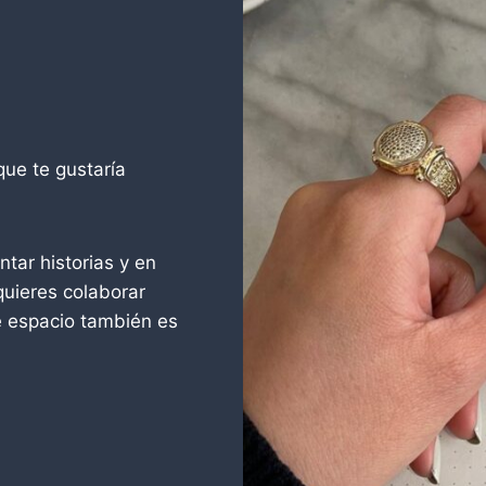
C
E
R
F
E
M
E
que te gustaría
N
I
N
O
ntar historias y en
quieres colaborar
 espacio también es