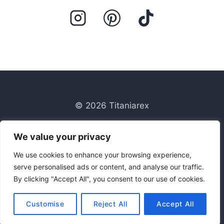
© 2026 Titaniarex
Blog
We value your privacy
Contacto
Política de privacidad
We use cookies to enhance your browsing experience,
serve personalised ads or content, and analyse our traffic.
Titaniarex
By clicking "Accept All", you consent to our use of cookies.
Sobre mi
Customise
Reject All
Accept All