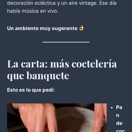
decoración ecléctica y un aire vintage. Ese día
había música en vivo.
Un ambiente muy sugerente
La carta: más coctelería
que banquete
Esto es lo que pedí:
Pa
n
de
coc