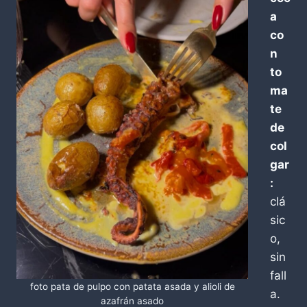
a
co
n
to
ma
te
de
col
gar
:
clá
sic
o,
sin
fall
foto pata de pulpo con patata asada y alioli de
a.
azafrán asado