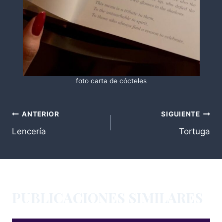
foto carta de cócteles
NAVEGACIÓN
ANTERIOR
SIGUIENTE
DE
Lencería
Tortuga
ENTRADAS
PUBLICACIONES SIMILARES